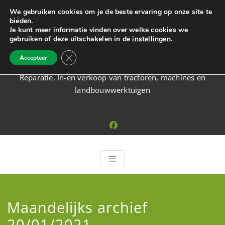
Ga
We gebruiken cookies om je de beste ervaring op onze site te
naar
bieden.
de
Je kunt meer informatie vinden over welke cookies we
gebruiken of deze uitschakelen in de
instellingen
.
inhoud
Venema Machinery
Sluit AVG/GDPR cookie banner
Accepteer
Reparatie, In-en verkoop van tractoren, machines en
landbouwwerktuigen
Maandelijks archief
20/01/2021